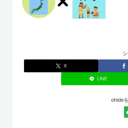
シ
X
LINE
ohid